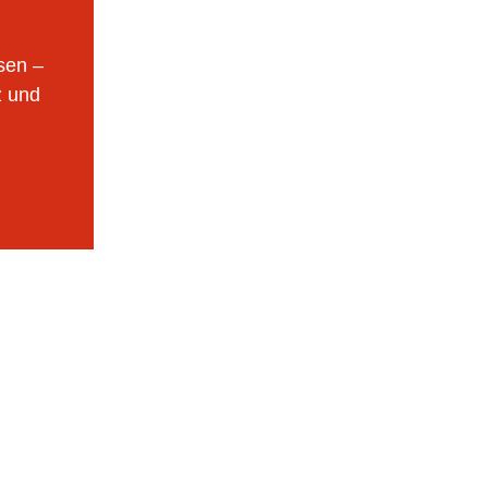
sen –
z und