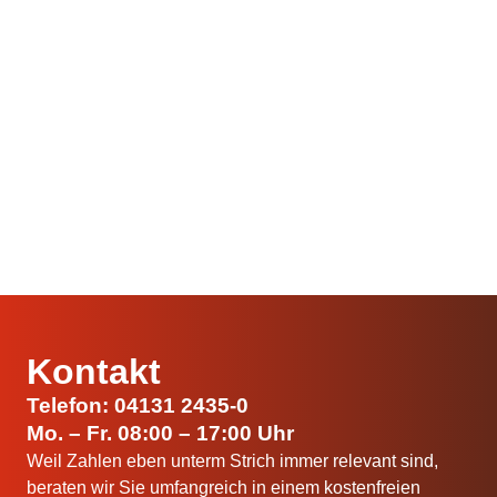
Komfortable Eichwiegungen und
Sartissohn-
Ergebnisspeicherungen samt zugehöriger Belege:
Das hat Gewicht.
Schnittstellenlösung
DataForm
Mehr erfahren
Kontakt
Mittels intelligenter Prozessautomatisierung Beleg-
Telefon: 04131 2435-0
Dateien einlesen und automatisiert für EDI-
Mo. – Fr. 08:00 – 17:00 Uhr
Dienstleister nutzbar machen: Das ist Effizienz.
Weil Zahlen eben unterm Strich immer relevant sind,
beraten wir Sie umfangreich in einem kostenfreien