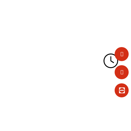
zentral ablegen: Alles hat seine Ordnung.
SelectLine Mobile
Mehr erfahren
Ihre SelectLine Warenwirtschaft von
unterwegs nutzen: Alles im mobilen Zugriff.
SelectLine Zeiterfassung