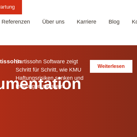
artung
Über uns
Karriere
Blog
Kontakt
Referenzen
Über uns
Karriere
Blog
K
rtissohn
Sartissohn Software zeigt
Weiterlesen
Schritt für Schritt, wie KMU
umentation
Haftungsrisiken senken und
Prüfungen meistern.