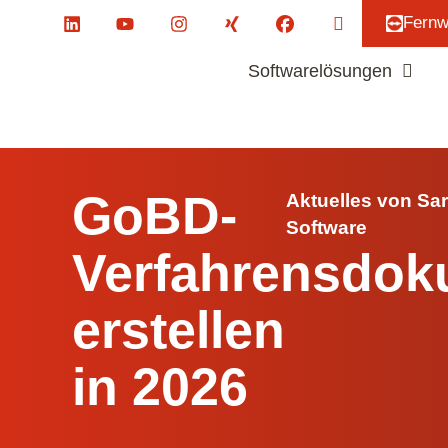
Fernw
Softwarelösungen
Referenzen
Softwarelösungen
GoBD-
Aktuelles von Sa
Software
Verfahrensdok
erstellen
in 2026