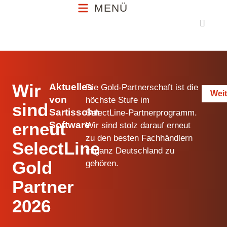
MENÜ
MENÜ
Wir
Aktuelles
Die Gold‑Partnerschaft ist die
Weit
von
höchste Stufe im
sind
Sartissohn
SelectLine‑Partnerprogramm.
erneut
Software
Wir sind stolz darauf erneut
zu den besten Fachhändlern
SelectLine
in ganz Deutschland zu
Gold
gehören.
Partner
2026