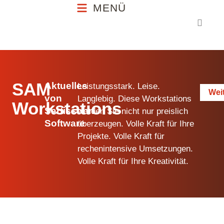
MENÜ
MENÜ
SAM
Aktuelles
Leistungsstark. Leise.
Wei
von
Langlebig. Diese Workstations
Workstations
Sartissohn
werden Sie nicht nur preislich
Software
überzeugen. Volle Kraft für Ihre
Projekte. Volle Kraft für
rechenintensive Umsetzungen.
Volle Kraft für Ihre Kreativität.