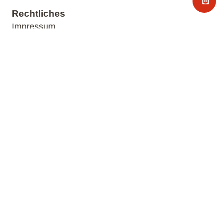
Rechtliches
Impressum
Datenschutz
AGB
Unternehmen
Über uns
Karriere
Referenzen
Partner
Kontakt
04131 2435-0
info@sartissohn-software.de
Mo. - Fr. 08:00 - 17:00 Uhr