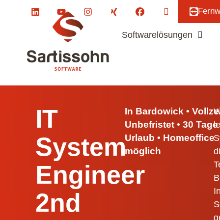
Fernw
Softwarelösungen
Referenzen
Softwarelösungen
IT
In Bardowick • Vollzei
W
Unbefristet • 30 Tage
l
System
Urlaub • Homeoffice
S
möglich
d
T
Engineer
B
I
2nd
S
g