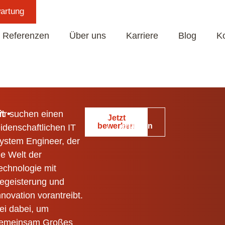
artung
Über uns
Karriere
Blog
Kontakt
Referenzen
Über uns
Karriere
Blog
K
t •
ir suchen einen
Jetzt
Mehr
bewerben
erfahren
eidenschaftlichen IT
ystem Engineer, der
ie Welt der
echnologie mit
egeisterung und
nnovation vorantreibt.
ei dabei, um
emeinsam Großes