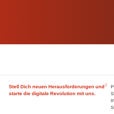
Stell Dich neuen Herausforderungen und
P
starte die digitale Revolution mit uns.
S
I
S