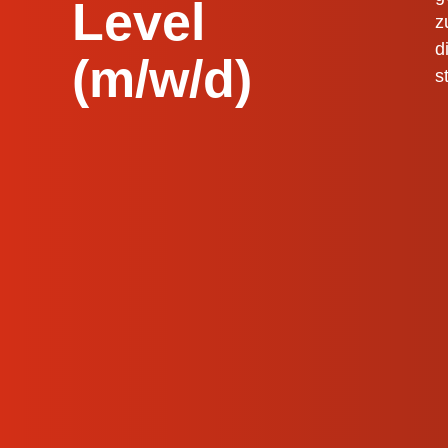
Level
z
d
(m/w/d)
s