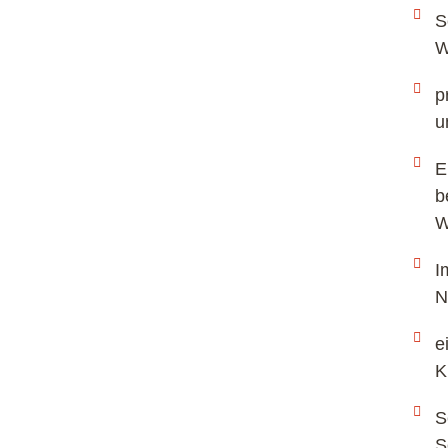
S
W
p
u
E
b
W
I
N
e
K
S
S