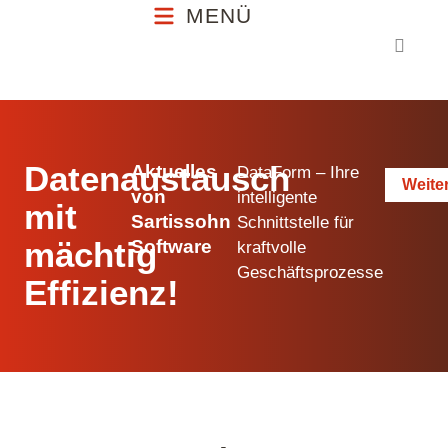
MENÜ
MENÜ
Datenaustausch
Aktuelles
DataForm – Ihre
Weite
von
intelligente
mit
Sartissohn
Schnittstelle für
mächtig
Software
kraftvolle
Geschäftsprozesse
Effizienz!