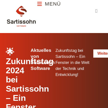
MENÜ
MENÜ
🌟
Aktuelles
Zukunftstag bei
Weite
von
Sartissohn – Ein
Zukunftstag
Sartissohn
Fenster in die Welt
2024
Software
der Technik und
Entwicklung!
bei
Sartissohn
– Ein
Fenster